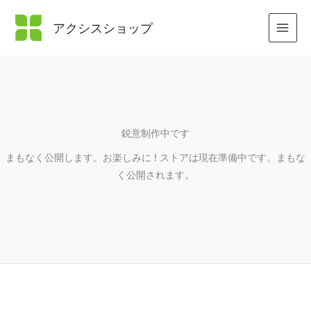
内
容
アクシスショップ
を
ス
キ
ッ
プ
鋭意制作中です
まもなく公開します。お楽しみに ! ストアは現在準備中です。まもな
く公開されます。