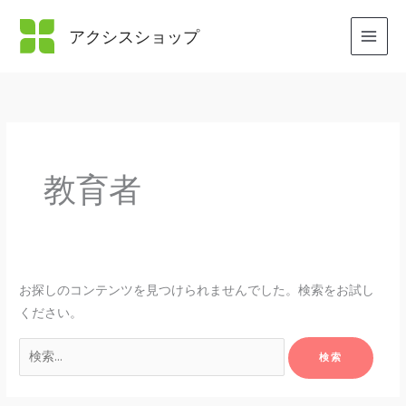
内
容
アクシスショップ
を
ス
キ
ッ
プ
教育者
お探しのコンテンツを見つけられませんでした。検索をお試し
ください。
検
索
対